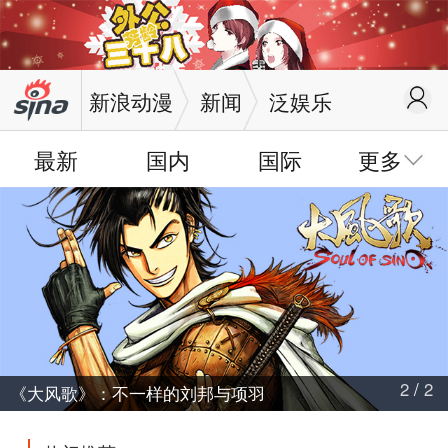
新浪动漫
新闻
泛娱乐
最新
国内
国际
更多
动漫
漫画
周边
2
/
2
《大风歌》：不一样的刘邦与项羽