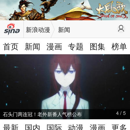
新浪动漫
新闻
首页
新闻
漫画
专题
图集
榜单
4
/
5
石头门两连冠！老外新番人气榜公布
最新
国内
国际
动漫
漫画
更多